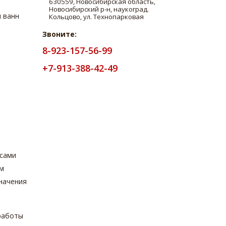
 ванн
Звоните:
8-923-157-56-99
+7-913-388-42-49
з
осами
ом
начения
работы