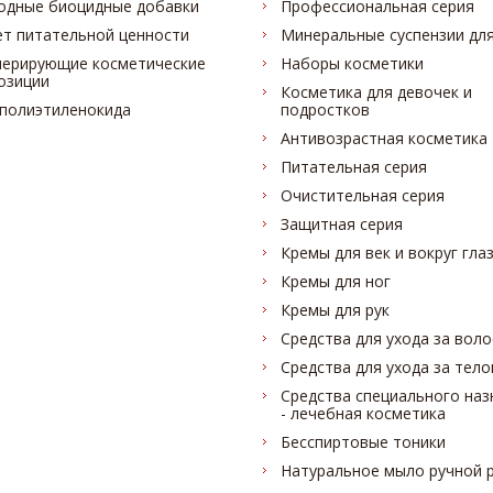
одные биоцидные добавки
Профессиональная серия
ет питательной ценности
Минеральные суспензии для
нерирующие косметические
Наборы косметики
озиции
Косметика для девочек и
 полиэтиленокида
подростков
Антивозрастная косметика
Питательная серия
Очистительная серия
Защитная серия
Кремы для век и вокруг гла
Кремы для ног
Кремы для рук
Средства для ухода за вол
Средства для ухода за тел
Средства специального наз
- лечебная косметика
Бесспиртовые тоники
Натуральное мыло ручной 