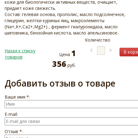
кожи для биологически активных веществ, очищает,
придает коже свежесть.
Состав: гелевая основа, прополис, масло подсолнечное,
глицерин, желтки куриных яиц, макроэлементы
(Na+,K+,Ca2+,Mg2+) , фермент гиалуронидаза, масло
шиповника, бензойная кислота, масло апельсиновое.
Количество
Назад к списку
1
В корз
Цена
товаров
356
руб.
Добавить отзыв о товаре
Ваше имя *:
E-mail:
Отзыв *: