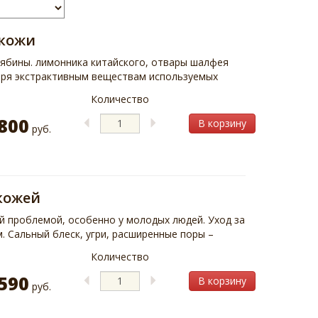
 кожи
рябины. лимонника китайского, отвары шалфея
аря экстрактивным веществам используемых
Количество
800
В корзину
руб.
кожей
й проблемой, особенно у молодых людей. Уход за
 Сальный блеск, угри, расширенные поры –
Количество
590
В корзину
руб.