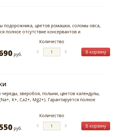
ры подорожника, цветов ромашки, соломы овса,
ся полное отсутствие консервантов и
Количество
690
В корзину
руб.
жи
череды, зверобоя, полыни, цветов календулы,
(Na+, K+, Ca2+, Mg2+). Гарантируется полное
Количество
550
В корзину
руб.