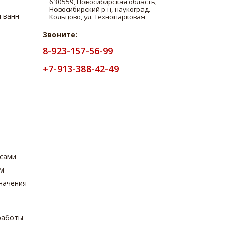
 ванн
Звоните:
8-923-157-56-99
+7-913-388-42-49
з
осами
ом
начения
работы