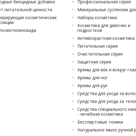
одные биоцидные добавки
Профессиональная серия
ет питательной ценности
Минеральные суспензии для
нерирующие косметические
Наборы косметики
озиции
Косметика для девочек и
 полиэтиленокида
подростков
Антивозрастная косметика
Питательная серия
Очистительная серия
Защитная серия
Кремы для век и вокруг гла
Кремы для ног
Кремы для рук
Средства для ухода за вол
Средства для ухода за тел
Средства специального наз
- лечебная косметика
Бесспиртовые тоники
Натуральное мыло ручной 