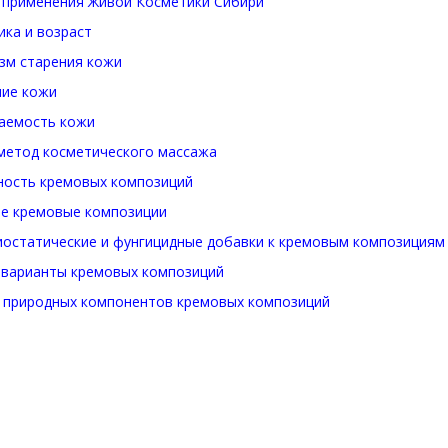
 применения Живой Косметики Сибири
ка и возраст
зм старения кожи
ие кожи
аемость кожи
метод косметического массажа
ность кремовых композиций
е кремовые композиции
иостатические и фунгицидные добавки к кремовым композициям
 варианты кремовых композиций
 природных компонентов кремовых композиций