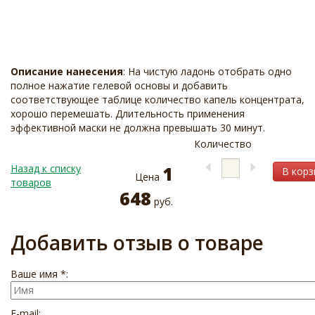
Описание нанесения
: На чистую ладонь отобрать одно
полное нажатие гелевой основы и добавить
соответствующее таблице количество капель концентрата,
хорошо перемешать. Длительность применения
эффективной маски не должна превышать 30 минут.
Количество
Назад к списку
1
В корз
Цена
товаров
648
руб.
Добавить отзыв о товаре
Ваше имя *:
E-mail: