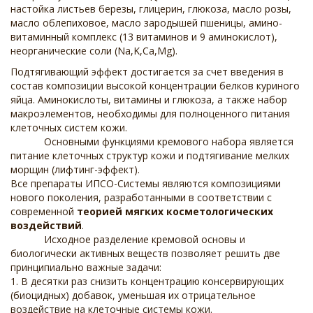
настойка листьев березы, глицерин, глюкоза, масло розы,
масло облепиховое, масло зародышей пшеницы, амино-
витаминный комплекс (13 витаминов и 9 аминокислот),
неорганические соли (Na,K,Ca,Mg).
Подтягивающий эффект достигается за счет введения в
состав композиции высокой концентрации белков куриного
яйца. Аминокислоты, витамины и глюкоза, а также набор
макроэлементов, необходимы для полноценного питания
клеточных систем кожи.
Основными функциями кремового набора является
питание клеточных структур кожи и подтягивание мелких
морщин (лифтинг-эффект).
Все препараты ИПСО-Системы являются композициями
нового поколения, разработанными в соответствии с
современной
теорией мягких косметологических
воздействий
.
Исходное разделение кремовой основы и
биологически активных веществ позволяет решить две
принципиально важные задачи:
1. В десятки раз снизить концентрацию консервирующих
(биоцидных) добавок, уменьшая их отрицательное
воздействие на клеточные системы кожи.